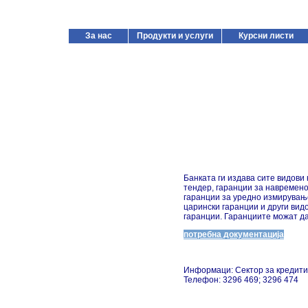
За нас
Продукти и услуги
Курсни листи
Банката ги издава сите видови 
тендер, гаранции за навремен
гаранции за уредно измирување
царински гаранции и други вид
гаранции. Гаранциите можат да
потребна документација
Информаци: Сектор за кредит
Телефон: 3296 469; 3296 474