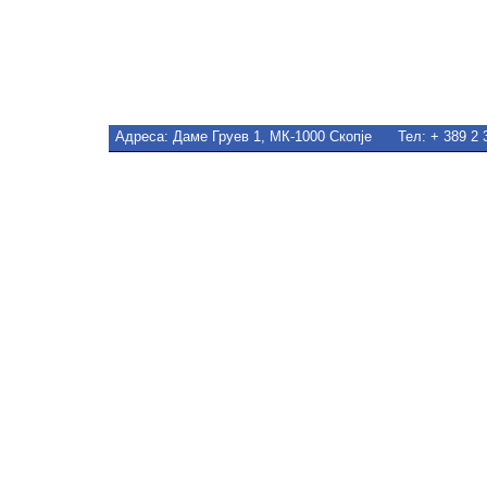
Адреса
: Даме Груев 1, МК-1000 Скопје Тел: + 389 2 